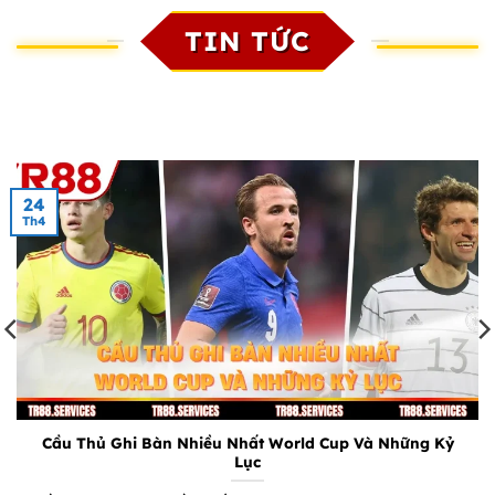
TR88
bắt đầu hoạt động với mục tiêu xây dựng
TIN TỨC
một môi trường đặt cược minh bạch và chuyên
nghiệp. Người chơi hoàn toàn có thể tin tưởng vào
lộ trình phát triển bền vững mà đơn vị đang theo.
Hệ thống đã trải qua nhiều giai đoạn nâng cấp
quan trọng để hoàn thiện các tính năng cho người
dùng. Các chuyên gia kỹ thuật tại
TR88
luôn làm
24
Th4
việc liên tục nhằm đảm bảo tốc độ truy cập
nhanh. Thành viên sẽ cảm nhận được sự khác biệt
rõ rệt khi thực hiện các thao tác trên trang chủ.
Hiện nay quy mô hoạt động của thương hiệu đã
mở rộng ra nhiều quốc gia trong khu vực châu Á.
Lượng người đăng ký tham gia vào
TR88
không
ngừng tăng cao qua từng tháng kinh doanh thực
Cầu Thủ Ghi Bàn Nhiều Nhất World Cup Và Những Kỷ
tế. Đây chính là minh chứng rõ nhất cho chất
Lục
lượng dịch vụ mà hệ thống đang cung cấp hiện