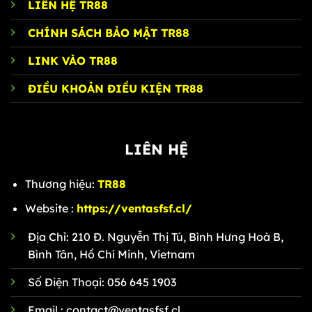
LIÊN HỆ TR88
Nâng cấp trải nghiệm người dùng
CHÍNH SÁCH BẢO MẬT TR88
Giao diện trang web liên tục thay đổi để phù hợp
LINK VÀO TR88
với thị hiếu của hội viên hiện đại trong môi trường
số.
TR88
chú trọng vào việc tối ưu hóa tốc độ tải
ĐIỀU KHOẢN ĐIỀU KIỆN TR88
trang giúp bạn thao tác nhanh chóng hơn khi
tham gia trò chơi. Sự mượt mà trong từng chuyển
động mang lại cảm giác dễ chịu cho người dùng
LIÊN HỆ
khi thực hiện các lệnh đặt tiền cược.
Thương hiệu:
TR88
Các tính năng thông minh giúp hội viên quản lý
thông tin cá nhân một cách rất khoa học và
Website :
https://ventasfsf.cl/
thuận tiện.
TR88
tích hợp công nghệ bảo mật đa
Địa Chỉ: 210 Đ. Nguyễn Thị Tú, Bình Hưng Hoà B,
lớp nhằm ngăn chặn mọi sự xâm nhập trái phép
Bình Tân, Hồ Chí Minh, Vietnam
từ phía bên ngoài trang web. Người chơi cảm thấy
được tôn trọng và bảo vệ tuyệt đối khi sử dụng
Số Điện Thoại: 056 645 1903
dịch vụ tại đơn vị cung cấp cá cược này.
Email :
contact@ventasfsf.cl