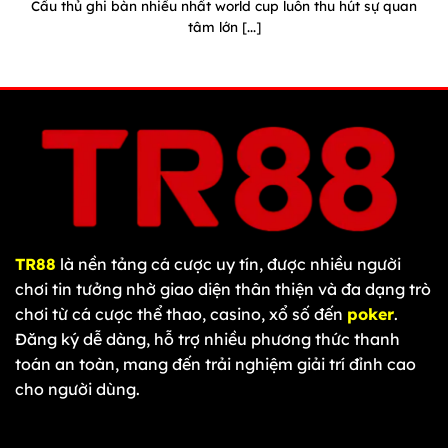
tại.
Cầu thủ ghi bàn nhiều nhất world cup luôn thu hút sự quan
tâm lớn [...]
Quá trình phát triển mạnh mẽ của hệ
thống cá cược TR88
TR88
là nền tảng cá cược uy tín, được nhiều người
chơi tin tưởng nhờ giao diện thân thiện và đa dạng trò
Sự tăng trưởng vượt bậc của nền tảng giải trí
chơi từ cá cược thể thao, casino, xổ số đến
poker
.
Đăng ký dễ dàng, hỗ trợ nhiều phương thức thanh
toán an toàn, mang đến trải nghiệm giải trí đỉnh cao
Sự lớn mạnh của nền tảng
tr88
được minh chứng
cho người dùng.
qua số lượng thành viên tham gia đặt tiền ngày
càng đông đảo hơn. Các giai đoạn phát triển đều
ghi dấu ấn bởi những bước tiến công nghệ vô